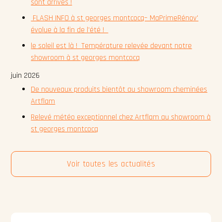
sont arrivés !
FLASH INFO à st georges montcocq– MaPrimeRénov'
évolue à la fin de l'été !
le soleil est là ! Température relevée devant notre
showroom à st georges montcocq
juin 2026
De nouveaux produits bientôt au showroom cheminées
Artflam
Relevé météo exceptionnel chez Artflam au showroom à
st georges montcocq
Voir toutes les actualités