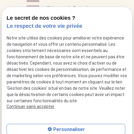
18 Avenue du Cotentin
place
50000 Saint-Georges- Montcocq
Le secret de nos cookies ?
Le respect de votre vie privée
mail
contact@cheminee-artflam.fr
Notre site utilise des cookies pour améliorer votre expérience
de navigation et vous offrir un contenu personnalisé. Les
cookies strictement nécessaires sont essentiels au
fonctionnement de base de notre site et ne peuvent pas être
désactivés. Cependant, vous avez le choix d'activer ou de
désactiver les cookies de personnalisation, de performance et
de marketing selon vos préférences. Vous pouvez modifier vos
paramètres de cookies à tout moment en cliquant sur le lien
'Gestion des cookies' situé en bas de notre site. Veuillez noter
que la désactivation de certains cookies peut avoir un impact
sur certaines fonctionnalités du site.
Siret : 49517956600015
Continuer sans accepter
Plan du site
Mentions légales
Personnaliser