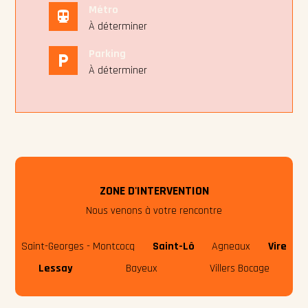
Métro
directions_subway
À déterminer
Parking
local_parking
À déterminer
ZONE D'INTERVENTION
Nous venons à votre rencontre
Saint-Georges - Montcocq
Saint-Lô
Agneaux
Vire
Lessay
Bayeux
Villers Bocage