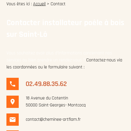
Vous êtes ici :
Accueil
> Contact
Contacter installateur poêle à bois
sur Saint-Lô
Vous souhaitez avoir plus d'informations concernant nos
services ou bien prendre un rendez-vous ?
Contactez-nous via
les coordonnées ou le formulaire suivant :
02.49.88.35.62
phone
18 Avenue du Cotentin
place
50000 Saint-Georges- Montcocq
mail
contact@cheminee-artflam.fr