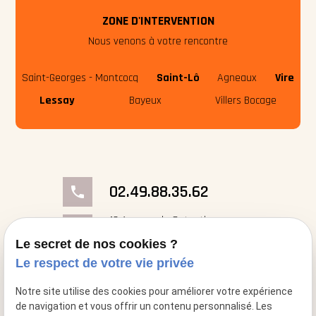
ZONE D'INTERVENTION
Nous venons à votre rencontre
Saint-Georges - Montcocq
Saint-Lô
Agneaux
Vire
Lessay
Bayeux
Villers Bocage
02.49.88.35.62
phone
18 Avenue du Cotentin
place
50000 Saint-Georges- Montcocq
Le secret de nos cookies ?
Le respect de votre vie privée
mail
contact@cheminee-artflam.fr
Notre site utilise des cookies pour améliorer votre expérience
de navigation et vous offrir un contenu personnalisé. Les