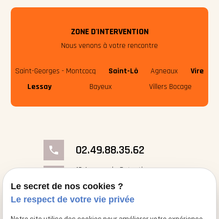
ZONE D'INTERVENTION
Nous venons à votre rencontre
Saint-Georges - Montcocq
Saint-Lô
Agneaux
Vire
Lessay
Bayeux
Villers Bocage
02.49.88.35.62
phone
18 Avenue du Cotentin
place
50000 Saint-Georges- Montcocq
Le secret de nos cookies ?
Le respect de votre vie privée
mail
contact@cheminee-artflam.fr