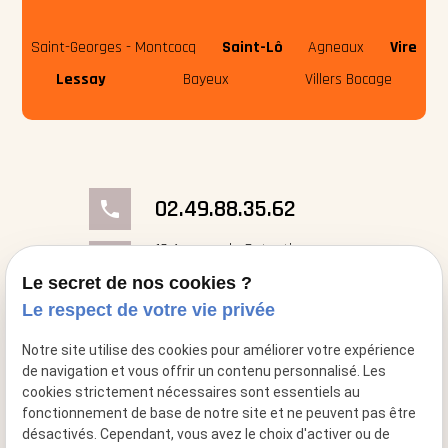
Saint-Georges - Montcocq
Saint-Lô
Agneaux
Vire
Lessay
Bayeux
Villers Bocage
02.49.88.35.62
phone
18 Avenue du Cotentin
place
50000 Saint-Georges- Montcocq
Le secret de nos cookies ?
Le respect de votre vie privée
mail
contact@cheminee-artflam.fr
Notre site utilise des cookies pour améliorer votre expérience
de navigation et vous offrir un contenu personnalisé. Les
cookies strictement nécessaires sont essentiels au
fonctionnement de base de notre site et ne peuvent pas être
désactivés. Cependant, vous avez le choix d'activer ou de