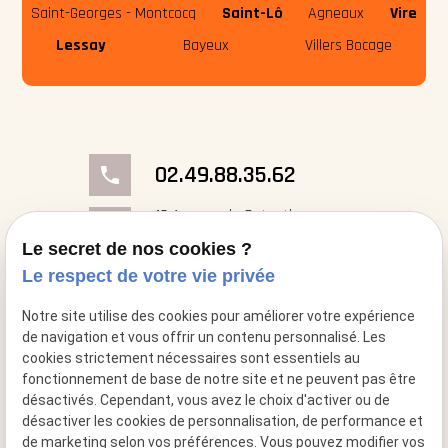
Saint-Georges - Montcocq
Saint-Lô
Agneaux
Vire
Lessay
Bayeux
Villers Bocage
02.49.88.35.62
phone
18 Avenue du Cotentin
place
50000 Saint-Georges- Montcocq
Le secret de nos cookies ?
Le respect de votre vie privée
mail
contact@cheminee-artflam.fr
Notre site utilise des cookies pour améliorer votre expérience
de navigation et vous offrir un contenu personnalisé. Les
cookies strictement nécessaires sont essentiels au
fonctionnement de base de notre site et ne peuvent pas être
désactivés. Cependant, vous avez le choix d'activer ou de
désactiver les cookies de personnalisation, de performance et
de marketing selon vos préférences. Vous pouvez modifier vos