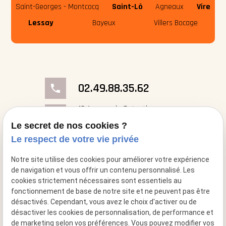
Saint-Georges - Montcocq
Saint-Lô
Agneaux
Vire
Lessay
Bayeux
Villers Bocage
02.49.88.35.62
phone
18 Avenue du Cotentin
place
50000 Saint-Georges- Montcocq
Le secret de nos cookies ?
Le respect de votre vie privée
mail
contact@cheminee-artflam.fr
Notre site utilise des cookies pour améliorer votre expérience
de navigation et vous offrir un contenu personnalisé. Les
cookies strictement nécessaires sont essentiels au
fonctionnement de base de notre site et ne peuvent pas être
désactivés. Cependant, vous avez le choix d'activer ou de
désactiver les cookies de personnalisation, de performance et
de marketing selon vos préférences. Vous pouvez modifier vos