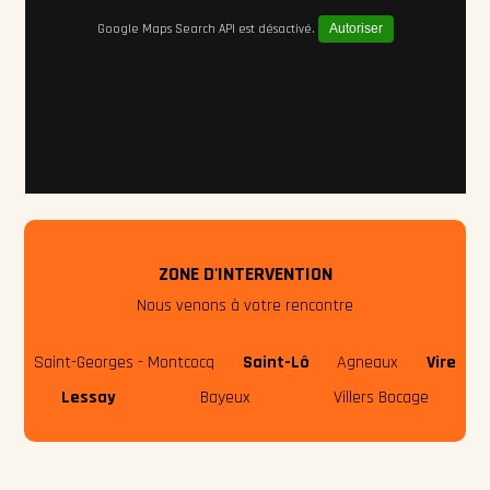
Google Maps Search API est désactivé.
Autoriser
ZONE D'INTERVENTION
Nous venons à votre rencontre
Saint-Georges - Montcocq
Saint-Lô
Agneaux
Vire
Lessay
Bayeux
Villers Bocage