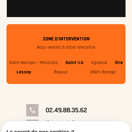
ZONE D'INTERVENTION
Nous venons à votre rencontre
Saint-Georges - Montcocq
Saint-Lô
Agneaux
Vire
Lessay
Bayeux
Villers Bocage
02.49.88.35.62
phone
18 Avenue du Cotentin
place
50000 Saint-Georges- Montcocq