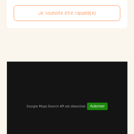
Je souhaite être rappelé(e)
Google Maps Search API est désactivé.
Autoriser