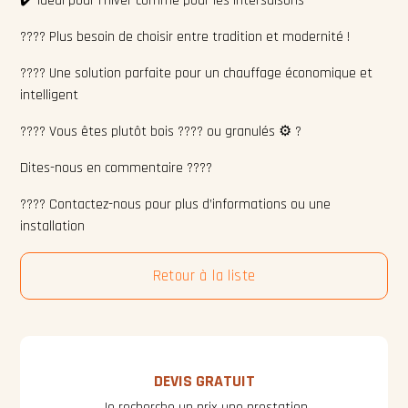
✔️ Idéal pour l’hiver comme pour les intersaisons
???? Plus besoin de choisir entre tradition et modernité !
???? Une solution parfaite pour un chauffage économique et
intelligent
???? Vous êtes plutôt bois ???? ou granulés ⚙️ ?
Dites-nous en commentaire ????
???? Contactez-nous pour plus d’informations ou une
installation
Retour à la liste
DEVIS GRATUIT
Je recherche un prix une prestation