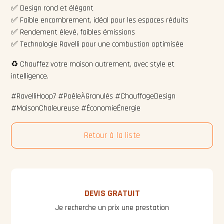
✅ Design rond et élégant
✅ Faible encombrement, idéal pour les espaces réduits
✅ Rendement élevé, faibles émissions
✅ Technologie Ravelli pour une combustion optimisée
♻️ Chauffez votre maison autrement, avec style et
intelligence.
#RavelliHoop7 #PoêleÀGranulés #ChauffageDesign
#MaisonChaleureuse #ÉconomieÉnergie
Retour à la liste
DEVIS GRATUIT
Je recherche un prix une prestation