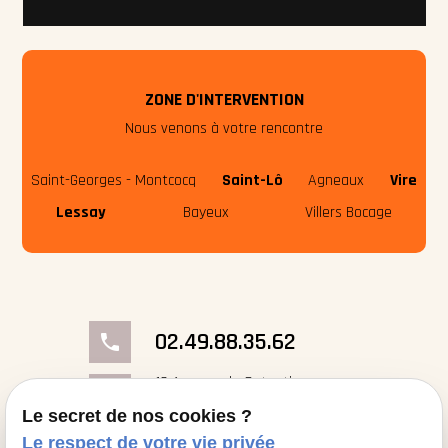
ZONE D'INTERVENTION
Nous venons à votre rencontre
Saint-Georges - Montcocq
Saint-Lô
Agneaux
Vire
Lessay
Bayeux
Villers Bocage
02.49.88.35.62
phone
18 Avenue du Cotentin
place
50000 Saint-Georges- Montcocq
Le secret de nos cookies ?
Le respect de votre vie privée
contact@cheminee-artflam.fr