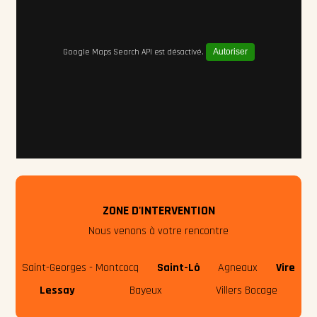
Google Maps Search API est désactivé.
Autoriser
ZONE D'INTERVENTION
Nous venons à votre rencontre
Saint-Georges - Montcocq
Saint-Lô
Agneaux
Vire
Lessay
Bayeux
Villers Bocage