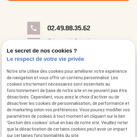
02.49.88.35.62
phone
18 Avenue du Cotentin
place
50000 Saint-Georges- Montcocq
Le secret de nos cookies ?
Le respect de votre vie privée
mail
contact@cheminee-artflam.fr
Notre site utilise des cookies pour améliorer votre expérience
de navigation et vous offrir un contenu personnalisé. Les
cookies strictement nécessaires sont essentiels au
fonctionnement de base de notre site et ne peuvent pas être
désactivés. Cependant, vous avez le choix d'activer ou de
désactiver les cookies de personnalisation, de performance et
de marketing selon vos préférences. Vous pouvez modifier vos
paramètres de cookies à tout moment en cliquant sur le lien
'Gestion des cookies' situé en bas de notre site. Veuillez noter
que la désactivation de certains cookies peut avoir un impact
sur certaines fonctionnalités du site.
Siret : 49517956600015