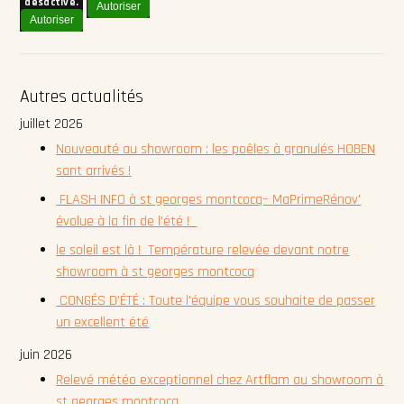
désactivé.
Autoriser
Autoriser
Autres actualités
juillet 2026
Nouveauté au showroom : les poêles à granulés HOBEN
sont arrivés !
FLASH INFO à st georges montcocq– MaPrimeRénov'
évolue à la fin de l'été !
le soleil est là ! Température relevée devant notre
showroom à st georges montcocq
CONGÉS D'ÉTÉ : Toute l'équipe vous souhaite de passer
un excellent été
juin 2026
Relevé météo exceptionnel chez Artflam au showroom à
st georges montcocq