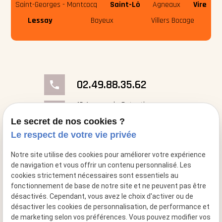
Saint-Georges - Montcocq
Saint-Lô
Agneaux
Vire
Lessay
Bayeux
Villers Bocage
02.49.88.35.62
phone
18 Avenue du Cotentin
place
50000 Saint-Georges- Montcocq
Le secret de nos cookies ?
Le respect de votre vie privée
mail
contact@cheminee-artflam.fr
Notre site utilise des cookies pour améliorer votre expérience
de navigation et vous offrir un contenu personnalisé. Les
cookies strictement nécessaires sont essentiels au
fonctionnement de base de notre site et ne peuvent pas être
désactivés. Cependant, vous avez le choix d'activer ou de
désactiver les cookies de personnalisation, de performance et
de marketing selon vos préférences. Vous pouvez modifier vos