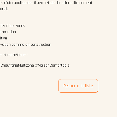
es d’air canalisables, il permet de chauffer efficacement
reil.
ffer deux zones
sommation
tive
ovation comme en construction
e et esthétique !
#ChauffageMultizone #MaisonConfortable
Retour à la liste