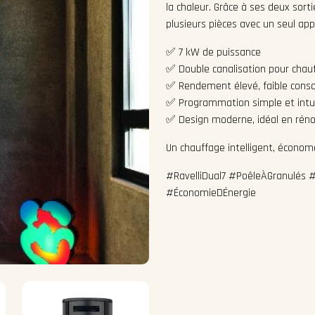
la chaleur. Grâce à ses deux sorti
plusieurs pièces avec un seul appa
✅ 7 kW de puissance
✅ Double canalisation pour chau
✅ Rendement élevé, faible con
✅ Programmation simple et intui
✅ Design moderne, idéal en rén
Un chauffage intelligent, économ
#RavelliDual7 #PoêleÀGranulés 
#ÉconomieDÉnergie