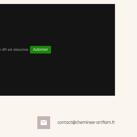
API est désactivé.
Autoriser
mail
contact@cheminee-artflam.fr