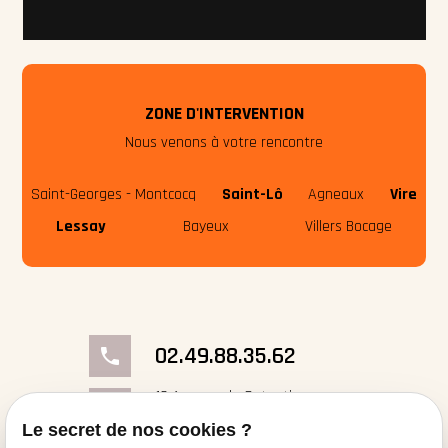
ZONE D'INTERVENTION
Nous venons à votre rencontre
Saint-Georges - Montcocq
Saint-Lô
Agneaux
Vire
Lessay
Bayeux
Villers Bocage
02.49.88.35.62
phone
18 Avenue du Cotentin
place
50000 Saint-Georges- Montcocq
Le secret de nos cookies ?