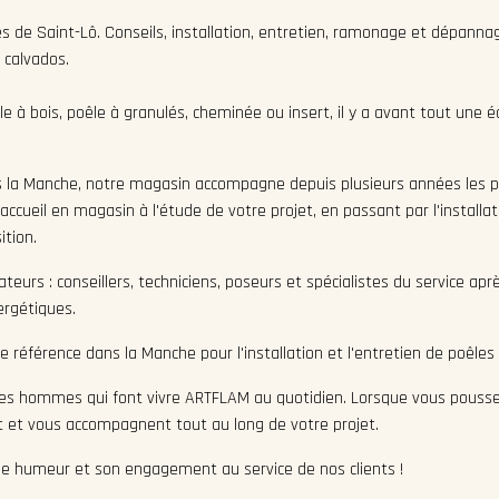
de Saint-Lô. Conseils, installation, entretien, ramonage et dépannag
 calvados.
e à bois, poêle à granulés, cheminée ou insert, il y a avant tout une 
 la Manche, notre magasin accompagne depuis plusieurs années les par
accueil en magasin à l'étude de votre projet, en passant par l'installa
tion.
teurs : conseillers, techniciens, poseurs et spécialistes du service a
ergétiques.
référence dans la Manche pour l'installation et l'entretien de poêles 
s hommes qui font vivre ARTFLAM au quotidien. Lorsque vous pousse
nt et vous accompagnent tout au long de votre projet.
ne humeur et son engagement au service de nos clients !