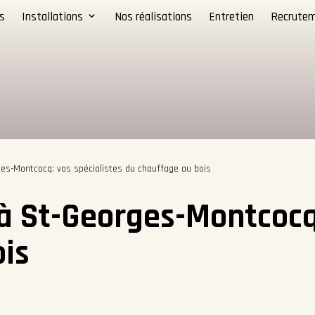
s
Installations
Nos réalisations
Entretien
Recrute
es-Montcocq: vos spécialistes du chauffage au bois
 St-Georges-Montcocq:
ois