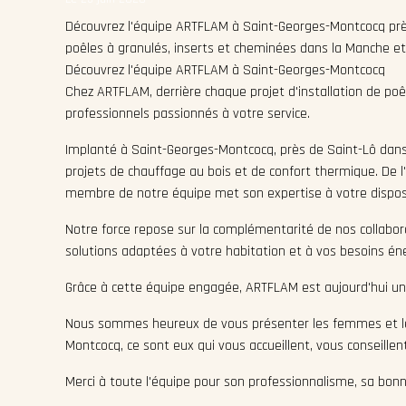
Découvrez l'équipe ARTFLAM à Saint-Georges-Montcocq près 
poêles à granulés, inserts et cheminées dans la Manche et
Découvrez l'équipe ARTFLAM à Saint-Georges-Montcocq
Chez ARTFLAM, derrière chaque projet d'installation de poêl
professionnels passionnés à votre service.
Implanté à Saint-Georges-Montcocq, près de Saint-Lô dans
projets de chauffage au bois et de confort thermique. De l'
membre de notre équipe met son expertise à votre disposi
Notre force repose sur la complémentarité de nos collabora
solutions adaptées à votre habitation et à vos besoins én
Grâce à cette équipe engagée, ARTFLAM est aujourd'hui une 
Nous sommes heureux de vous présenter les femmes et le
Montcocq, ce sont eux qui vous accueillent, vous conseille
Merci à toute l'équipe pour son professionnalisme, sa bon