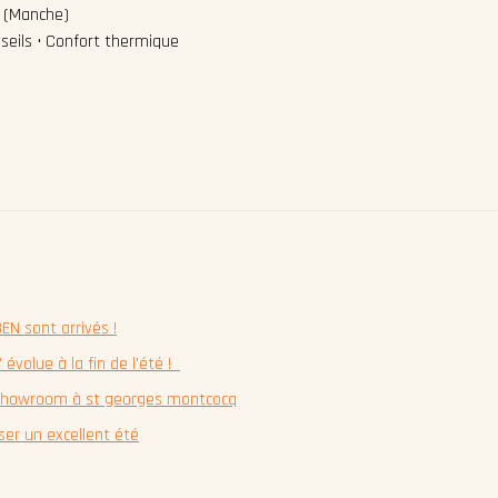
ô (Manche)
seils • Confort thermique
N sont arrivés !
volue à la fin de l'été !
e showroom à st georges montcocq
er un excellent été