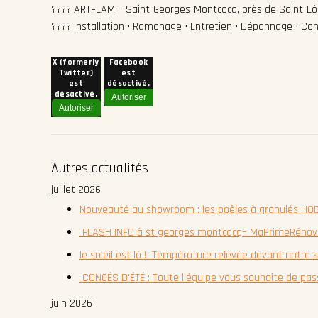
???? ARTFLAM – Saint-Georges-Montcocq, près de Saint-L
???? Installation • Ramonage • Entretien • Dépannage • Con
X (formerly
Facebook
Twitter)
est
est
désactivé.
désactivé.
Autoriser
Autoriser
Autres actualités
juillet 2026
Nouveauté au showroom : les poêles à granulés HOBE
FLASH INFO à st georges montcocq– MaPrimeRénov' é
le soleil est là ! Température relevée devant notr
CONGÉS D'ÉTÉ : Toute l'équipe vous souhaite de pass
juin 2026