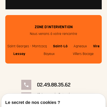
ZONE D'INTERVENTION
Nous venons à votre rencontre
Saint-Georges - Montcocq
Saint-Lô
Agneaux
Vire
Lessay
Bayeux
Villers Bocage
02.49.88.35.62
phone
18 Avenue du Cotentin
place
50000 Saint-Georges- Montcocq
Le secret de nos cookies ?