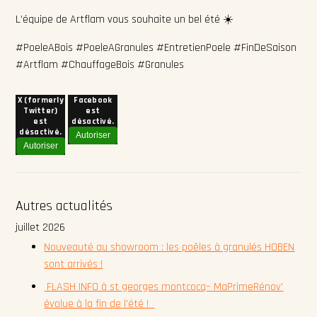
L’équipe de Artflam vous souhaite un bel été ☀️
#PoeleABois #PoeleAGranules #EntretienPoele #FinDeSaison
#Artflam #ChauffageBois #Granules
X (formerly
Facebook
Twitter)
est
est
désactivé.
désactivé.
Autoriser
Autoriser
Autres actualités
juillet 2026
Nouveauté au showroom : les poêles à granulés HOBEN
sont arrivés !
FLASH INFO à st georges montcocq– MaPrimeRénov'
évolue à la fin de l'été !