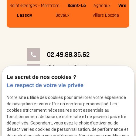
Saint-Georges - Montcocq
Saint-Lô
Agneaux
Vire
Lessay
Bayeux
Villers Bocage
02.49.88.35.62
phone
18 Avenue du Cotentin
place
50000 Saint-Georges- Montcocq
Le secret de nos cookies ?
Le respect de votre vie privée
mail
contact@cheminee-artflam.fr
Notre site utilise des cookies pour améliorer votre expérience
de navigation et vous offrir un contenu personnalisé. Les
cookies strictement nécessaires sont essentiels au
fonctionnement de base de notre site et ne peuvent pas être
désactivés. Cependant, vous avez le choix d'activer ou de
désactiver les cookies de personnalisation, de performance et
de marketing selon vos préférences. Vous pouvez modifier vos