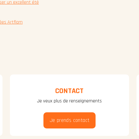
er un excellent été
ées Artflam
CONTACT
Je veux plus de renseignements
Je prends contact