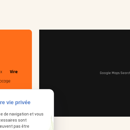
x
Vire
Google Maps Search 
Bocage
re vie privée
ce de navigation et vous
cessaires sont
peuvent pas être