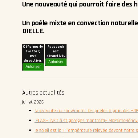
Une nouveauté qui pourrait faire des 
Un poêle mixte en convection naturell
DIELLE.
X (formerly
Facebook
Twitter)
est
est
désactivé.
désactivé.
Autoriser
Autoriser
Autres actualités
juillet 2026
Nouveauté au showroom : les poêles à granulés HOBE
FLASH INFO à st georges montcocq– MaPrimeRénov' é
le soleil est là ! Température relevée devant notr