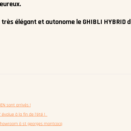
heureux.
e très élégant et autonome le GHIBLI HYBRID 
N sont arrivés !
volue à la fin de l'été !
e showroom à st georges montcocq