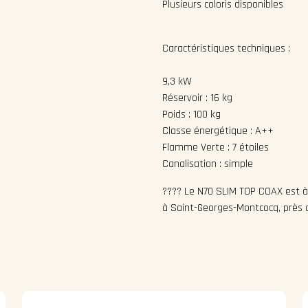
Plusieurs coloris disponibles
Caractéris
Puissa
9,3 kW
Réservoir : 16 kg
Poids : 100 kg
Classe énergétique : A++
Flamme Verte : 7 étoiles
Canalisation : simple
???? Le N70 SLIM TOP COAX est 
à Saint-Georges-Montcocq, près 