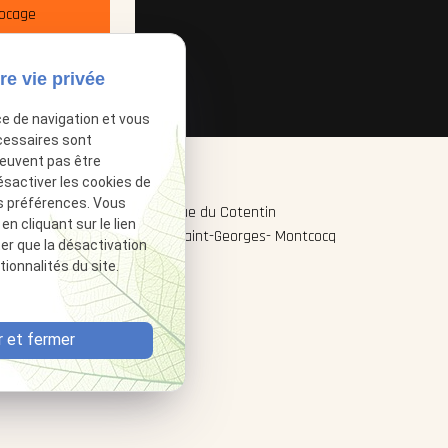
Bocage
re vie privée
ce de navigation et vous
cessaires sont
peuvent pas être
ésactiver les cookies de
s préférences. Vous
18 Avenue du Cotentin
place
 cliquant sur le lien
50000 Saint-Georges- Montcocq
ter que la désactivation
ionnalités du site.
 et fermer