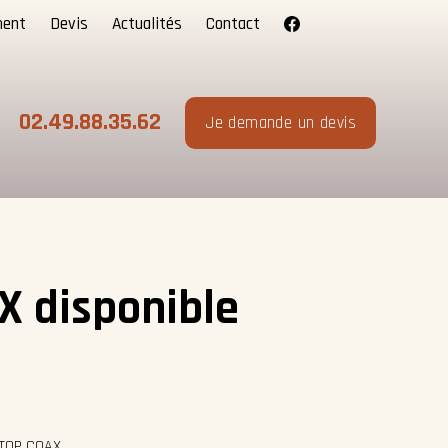
ment
Devis
Actualités
Contact
02.49.88.35.62
Je demande un devis
X disponible
 TOP COAX