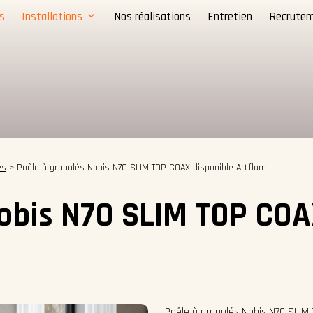
s
Installations
Nos réalisations
Entretien
Recrute
és
>
Poêle à granulés Nobis N70 SLIM TOP COAX disponible Artflam
obis N70 SLIM TOP COA
Poêle à granulés Nobis N70 SLIM