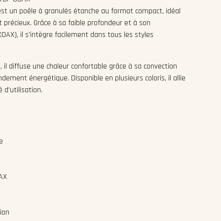
st un poêle à granulés étanche au format compact, idéal
t précieux. Grâce à sa faible profondeur et à son
OAX), il s'intègre facilement dans tous les styles
, il diffuse une chaleur confortable grâce à sa convection
ndement énergétique. Disponible en plusieurs coloris, il allie
d'utilisation.
e
AX
ion