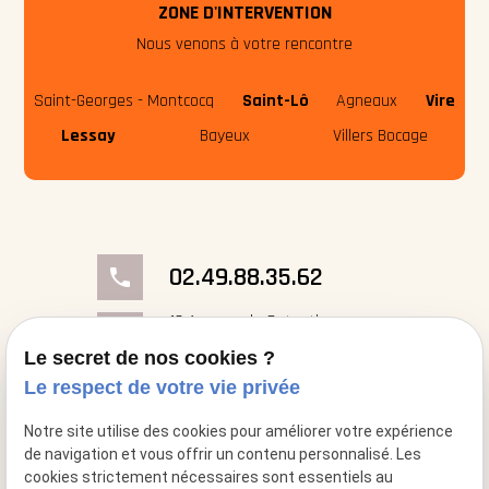
ZONE D'INTERVENTION
Nous venons à votre rencontre
Saint-Georges - Montcocq
Saint-Lô
Agneaux
Vire
Lessay
Bayeux
Villers Bocage
02.49.88.35.62
phone
18 Avenue du Cotentin
place
50000 Saint-Georges- Montcocq
Le secret de nos cookies ?
Le respect de votre vie privée
mail
contact@cheminee-artflam.fr
Notre site utilise des cookies pour améliorer votre expérience
de navigation et vous offrir un contenu personnalisé. Les
cookies strictement nécessaires sont essentiels au