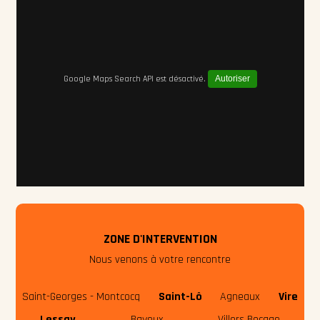
Google Maps Search API est désactivé.
Autoriser
ZONE D'INTERVENTION
Nous venons à votre rencontre
Saint-Georges - Montcocq
Saint-Lô
Agneaux
Vire
Lessay
Bayeux
Villers Bocage