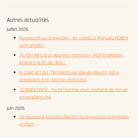
Autres actualités
juillet 2026
Nouveauté au showroom : les poêles à granulés HOBEN
sont arrivés !
FLASH INFO à st georges montcocq– MaPrimeRénov'
évolue à la fin de l'été !
le soleil est là ! Température relevée devant notre
showroom à st georges montcocq
CONGÉS D'ÉTÉ : Toute l'équipe vous souhaite de passer
un excellent été
juin 2026
De nouveaux produits bientôt au showroom cheminées
Artflam